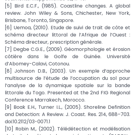
[5] Bird E.C.F., (1985). Coastline changes. A global
review. John Wiley & Sons, Chichester, New York,
Brisbane, Toronto, Singapore.
[6] Uemoa, (2010). Etude de suivi de trait de côte et
schéma directeur littoral de l’Afrique de l’Ouest :
Schéma directeur, prescription générale.
[7] Degbe C.G.E., (2009). Géomorphologie et érosion
côtière dans le Golfe de Guinée. Université
d’Abomey-Calavi, Cotonou.
[8] Johnson D.B., (2003). Un exemple d’approche
multisource de l’étude de l’occupation du sol pour
l’analyse de la dynamique spatiale sur la bande
littorale du Togo. Presented at the 2nd FIG Regional
Conference Marrakech, Morocco.
[9] Boak E.H., Turner I.L., (2005). Shoreline Definition
and Detection: A Review. J. Coast. Res. 214, 688–703.
doi:10.2112/03-0071.1
[10] Robin M., (2002). Télédétection et modélisation