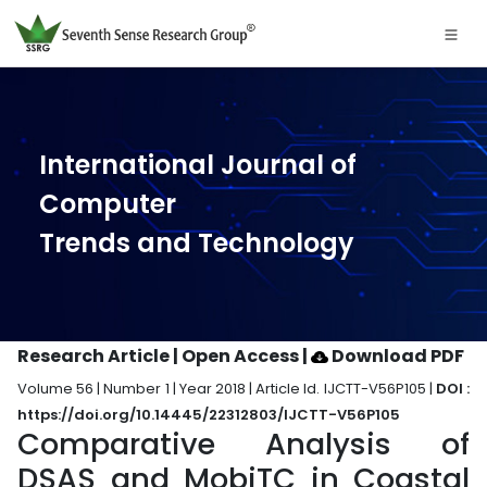
International Journal of
Computer
Trends and Technology
Research Article | Open Access
|
Download PDF
Volume 56 | Number 1 | Year 2018 | Article Id. IJCTT-V56P105 |
DOI :
https://doi.org/10.14445/22312803/IJCTT-V56P105
Comparative Analysis of
DSAS and MobiTC in Coastal