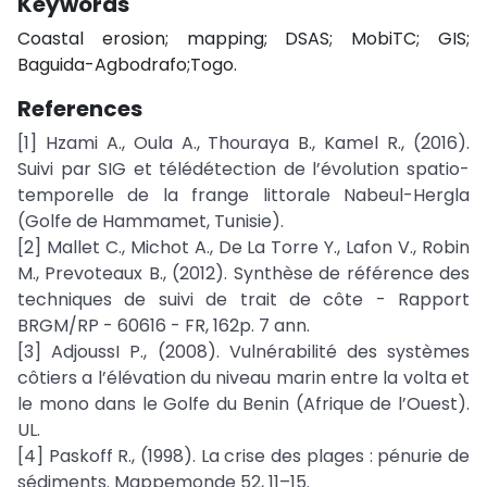
Keywords
Coastal erosion; mapping; DSAS; MobiTC; GIS;
Baguida-Agbodrafo;Togo.
References
[1] Hzami A., Oula A., Thouraya B., Kamel R., (2016).
Suivi par SIG et télédétection de l’évolution spatio-
temporelle de la frange littorale Nabeul-Hergla
(Golfe de Hammamet, Tunisie).
[2] Mallet C., Michot A., De La Torre Y., Lafon V., Robin
M., Prevoteaux B., (2012). Synthèse de référence des
techniques de suivi de trait de côte - Rapport
BRGM/RP - 60616 - FR, 162p. 7 ann.
[3] AdjoussI P., (2008). Vulnérabilité des systèmes
côtiers a l’élévation du niveau marin entre la volta et
le mono dans le Golfe du Benin (Afrique de l’Ouest).
UL.
[4] Paskoff R., (1998). La crise des plages : pénurie de
sédiments. Mappemonde 52, 11–15.