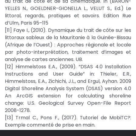
du trait de côte et de sa cinématique. In (BARON-
YELLES N., GOELDNER-GIONELLA L., VELUT S., Ed.) Le
littoral, regards, pratiques et savoirs. Edition Rue
d’Ulm, Paris 95–115
[11] Faye I., (2010). Dynamique du trait de côte sur les
littoraux sableux de la Mauritanie à la Guinée-Bissau
(Afrique de l’Ouest) : Approches régionale et locale
par photo-interprétation, traitement d’images et
analyse de cartes anciennes. UB.
[12] Himmelstoss E.A., (2009). “DSAS 4.0 Installation
Instructions and User Guide” in: Thieler, E.R.,
Himmelstoss, E.A., Zichichi, J.L., and Ergul, Ayhan. 2009
Digital Shoreline Analysis System (DSAS) version 4.0
An ArcGIS extension for calculating shoreline
change: U.S. Geological Survey Open-File Report
2008-1278.
[13] Trmal C., Pons F., (2017). Tutoriel de MobiTC?:
Exemple commenté de prise en main.